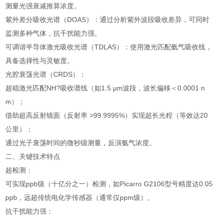
测量光强衰减推算浓度。
紫外差分吸收光谱（DOAS）：通过分析紫外波段吸收差异，可同时
监测多种气体，抗干扰能力强。
可调谐半导体激光吸收光谱（TDLAS）：使用激光匹配氨气吸收线，
具备选择性与灵敏度。
光腔衰荡光谱（CRDS）：
超稳激光匹配NH?吸收谱线（如1.5 μm波段，波长偏移＜0.0001 n
m）；
借助超高反射镜面（反射率 >99.9995%）实现超长光程（等效达20
公里）；
通过光子衰荡时间的微秒级测量，反演氨气浓度。
二、关键技术特点
超检测：
可实现ppb级（十亿分之一）检测，如Picarro G2106型号精度达0.05
ppb，远超传统电化学传感器（通常仅ppm级）。
抗干扰能力强：