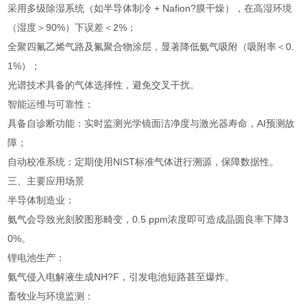
采用多级除湿系统（如半导体制冷 + Nafion?膜干燥），在高湿环境
（湿度＞90%）下误差＜2%；
全聚四氟乙烯气路及氟聚合物涂层，显著降低氨气吸附（吸附率＜0.
1%）；
光谱技术具备的气体选择性，避免交叉干扰。
智能运维与可靠性：
具备自诊断功能：实时监测光学镜面洁净度与激光器寿命，AI预测故
障；
自动校准系统：定期使用NIST标准气体进行溯源，保障数据性。
三、主要应用场景
半导体制造业：
氨气会导致光刻胶图形畸变，0.5 ppm浓度即可造成晶圆良率下降3
0%。
锂电池生产：
氨气侵入电解液生成NH?F，引发电池短路甚至爆炸。
畜牧业与环境监测：