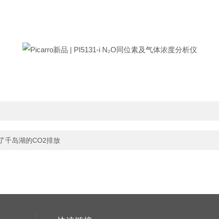
！
了千岛湖的CO2排放