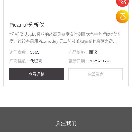
Picarro*分析仪
*分析仪以ppbv级的的超高灵敏度实时测量大气中的*和水汽浓
度。该设备采用Picarroduyi无二的波长扫描光腔衰荡光谱
（WS-CRDS）技术，测量有效路径可达20千米，稳定性、灵
访问次数：
3365
产品价格：
面议
敏度和精度是基于传统的吸收光谱技术和离轴积分腔输出光谱
厂商性质：
代理商
更新日期：
2025-11-28
技术（ICOS）分析仪无法达到的。
查看详情
在线留言
关注我们