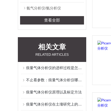
氨气分析仪/氨分析仪
查看全部
相关文章
RELATED ARTICLES
痕量气体分析仪的进样过程是怎样的？
不止看参数：痕量气体分析仪哪个品牌售后更有保障？
痕量气体分析仪原理以及标定方法
痕量气体分析仪在土壤研究上的发现