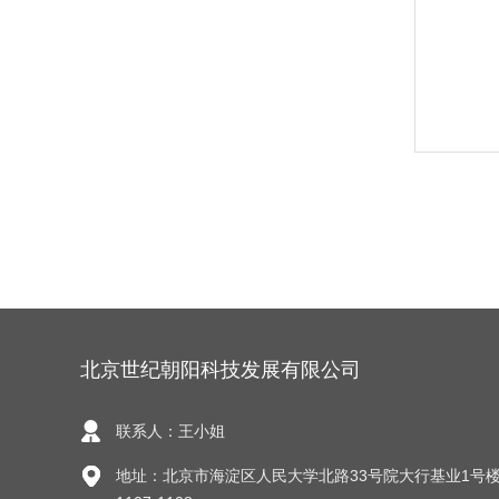
北京世纪朝阳科技发展有限公司
联系人：王小姐
地址：北京市海淀区人民大学北路33号院大行基业1号楼