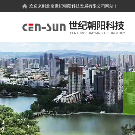
欢迎来到
北京世纪朝阳科技发展有限公司
网站！