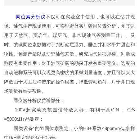
同位素分析仪
不仅可在实验室中使用，也可以在钻井现
场、油气生产现场使用，可实现野外实时碳同位素分析，尤其适
用于天然气、页岩气、煤层气、非常规油气等测量工作。、及
时、的碳同位素数据对于判断储层潜力、垂直井和水平井甜点和
物性、预测产量以及研究油气来源、研究油气运移规律、判断成
熟度有重要作用，对于油气矿藏的勘探开发有重要意义。选配的
自动进样系统可以实现更高密度的采样测量速度，并且可以大大
降低由于人工注样带来的操作误差，降低劳动负荷，对于井口现
场测量有重要帮助。
同位素分析仪质谱部分：
100V超宽动态范围信号放大器，有利于高C:N， C:S
=5000:1样品测定；
同类设备*的氢同位素测定，小的H3+系数<8ppm/nA, 水样
中D/H测定精度优于0.5‰；