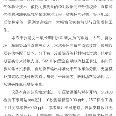
气体验证技术，依托同步测量的CO₂数据完成数值校验，直接替
代依赖稀缺氨标气的传统校准流程，省去标气采购、管路配套、
反复标定等一系列复杂操作，大幅简化实验前期与日常质控工
作。
水汽干扰是另一项长期困扰科研人员的难题。大气、畜牧
场、车间等场景湿度波动大，水汽会扭曲氨气原始读数，传统仪
器必须搭配干燥管、分子筛、冷凝除湿等耗材持续过滤，耗材定
期更换带来持续支出。SI2103内置全自动水汽校正算法，实时同
步采集水汽参数，自动换算输出标准化干气体摩尔分数，无需额
外加装除湿预处理装置，省去了干燥滤芯、吸附填料等消耗品，
从源头降低耗材使用量。
仪器本身的超高稳定性进一步压缩运维与耗材开销。SI2103
检测下限可达ppt级别，10秒测量精度0.30 ppb，25℃标准工况
下月度漂移仅±0.50 ppb，漂移量几乎可忽略。设备支持数月无
人值守连续运行，无需每周、每月频繁校准，大幅减少标气消