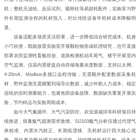
耗；整机无滤纸、反应试剂、吸附柱等易损耗配件，实验室与野
外长期监测全程的耗材投入，对比传统设备年耗材成本降幅明
显。
设备适配多场景灵活部署，进一步降低综合研究成本。机身
小巧轻便，既能放置实验室开展颗粒物形成机理研究，也可直接
部署农田监测牲畜氨排放、道路检测机动车尾气、楼宇开展室内
空气监测。仪器内置硬盘自动存储海量浓度数据，支持以太网、
4-20mA、Modbus多接口远程传输，无需额外配套数据采集耗
材，野外监测无需频繁到场导出数据，减少外勤人力成本。稳定
连续的实时测量能力，也避免因设备故障、数据缺失重复开展实
验，节约样品与实验周期成本。
如今大气氮循环、大气污染防控、农业源减排等科研项目持
续推进，痕量氨气观测需求激增。SI2103氨气分析仪通过代理气
体校准、内置水汽校正、长期低漂移、无耗材运行四大核心优
势，简化复杂预处理与校准流程，持续降低耗材采购、设备运