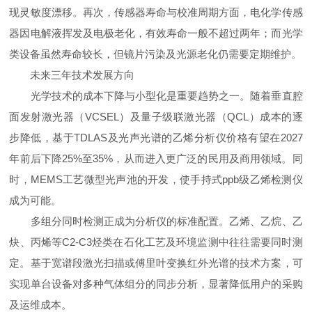
现灵敏度漂移。再次，传感器寿命与校准周期方面，电化学传感
器因电解液挥发及电极老化，有效寿命一般不超过两年；而光学
类设备虽然寿命较长，但镜片污染及光源老化仍需要定期维护。
未来三年技术发展方向
光学技术的成本下降与小型化是重要趋势之一。随着垂直腔
面发射激光器（VCSEL）及量子级联激光器（QCL）成本的逐
步降低，基于TDLAS及光声光谱的乙烯分析仪价格有望在2027
年前后下降25%至35%，从而进入更广泛的民用及商用领域。同
时，MEMS工艺微型光声池的开发，使手持式ppb级乙烯检测仪
成为可能。
多组分同时检测正成为分析仪的标准配置。乙烯、乙烷、乙
炔、丙烯等C2-C3烃类在石化工艺及环境监测中往往需要同时测
定。基于宽谱段激光扫描或傅里叶变换红外光谱的技术方案，可
实现单台设备对多种气体组分的同步分析，显著降低用户的采购
及运维成本。