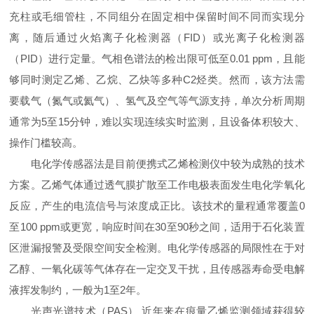
充柱或毛细管柱，不同组分在固定相中保留时间不同而实现分
离，随后通过火焰离子化检测器（FID）或光离子化检测器
（PID）进行定量。气相色谱法的检出限可低至0.01 ppm，且能
够同时测定乙烯、乙烷、乙炔等多种C2烃类。然而，该方法需
要载气（氮气或氦气）、氢气及空气等气源支持，单次分析周期
通常为5至15分钟，难以实现连续实时监测，且设备体积较大、
操作门槛较高。
电化学传感器法是目前便携式乙烯检测仪中较为成熟的技术
方案。乙烯气体通过透气膜扩散至工作电极表面发生电化学氧化
反应，产生的电流信号与浓度成正比。该技术的量程通常覆盖0
至100 ppm或更宽，响应时间在30至90秒之间，适用于石化装置
区泄漏报警及受限空间安全检测。电化学传感器的局限性在于对
乙醇、一氧化碳等气体存在一定交叉干扰，且传感器寿命受电解
液挥发制约，一般为1至2年。
光声光谱技术（PAS） 近年来在痕量乙烯监测领域获得较