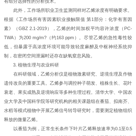
有组分选择性的分析技术。
此外，工作场所职业卫生监测同样对乙烯浓度有明确要求。
根据《工作场所有害因素职业接触限值 第1部分：化学有害因
素》（GBZ 2.1-2019），乙烯的时间加权平均容许浓度（PC-
TWA）为200 mg/m?（约163 ppm）。尽管乙烯的急性毒性较
低，但暴露于高浓度环境可能导致轻度麻醉及中枢神经系统抑
制，在密闭空间泄漏时还存在缺氧窒息风险。
3. 植物生理与农业科研
在科研领域，乙烯分析仪是植物激素研究、逆境生理及作物
遗传改良的重要工具。乙烯参与调控种子萌发、植株生长、花叶
衰老、果实成熟及逆境响应等多种生理过程。清华大学、中国农
业大学及中国科学院等研究机构的相关课题组在番茄、拟南芥、
水稻等模式植物中开展乙烯信号转导研究时，需要测定植物组织
释放的微量乙烯。
以番茄为例，正常生长条件下叶片乙烯释放速率为0.1至0.5