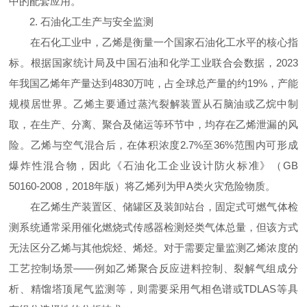
中的配套应用。
2. 石油化工生产与安全监测
在石化工业中，乙烯是衡量一个国家石油化工水平的核心指
标。根据国家统计局及中国石油和化学工业联合会数据，2023
年我国乙烯年产量达到4830万吨，占全球总产量的约19%，产能
规模居世界。乙烯主要通过蒸汽裂解装置从石脑油或乙烷中制
取，在生产、分离、聚合及储运等环节中，均存在乙烯泄漏的风
险。乙烯与空气混合后，在体积浓度2.7%至36%范围内可形成
爆炸性混合物，因此《石油化工企业设计防火标准》（GB
50160-2008，2018年版）将乙烯列为甲A类火灾危险物质。
在乙烯生产装置区、储罐区及装卸站台，固定式可燃气体检
测系统通常采用催化燃烧式传感器检测烃类气体总量，但该方式
无法区分乙烯与其他烷烃、烯烃。对于需要定量监测乙烯浓度的
工艺控制场景——例如乙烯聚合反应进料控制、裂解气组成分
析、精馏塔顶尾气监测等，则需要采用气相色谱或TDLAS等具