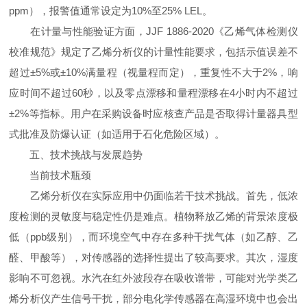
ppm），报警值通常设定为10%至25% LEL。
在计量与性能验证方面，JJF 1886-2020《乙烯气体检测仪
校准规范》规定了乙烯分析仪的计量性能要求，包括示值误差不
超过±5%或±10%满量程（视量程而定），重复性不大于2%，响
应时间不超过60秒，以及零点漂移和量程漂移在4小时内不超过
±2%等指标。用户在采购设备时应核查产品是否取得计量器具型
式批准及防爆认证（如适用于石化危险区域）。
五、技术挑战与发展趋势
当前技术瓶颈
乙烯分析仪在实际应用中仍面临若干技术挑战。首先，低浓
度检测的灵敏度与稳定性仍是难点。植物释放乙烯的背景浓度极
低（ppb级别），而环境空气中存在多种干扰气体（如乙醇、乙
醛、甲酸等），对传感器的选择性提出了较高要求。其次，湿度
影响不可忽视。水汽在红外波段存在吸收谱带，可能对光学类乙
烯分析仪产生信号干扰，部分电化学传感器在高湿环境中也会出