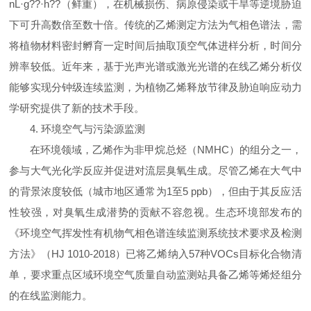
nL·g??·h??（鲜重），在机械损伤、病原侵染或干旱等逆境胁迫
下可升高数倍至数十倍。传统的乙烯测定方法为气相色谱法，需
将植物材料密封孵育一定时间后抽取顶空气体进样分析，时间分
辨率较低。近年来，基于光声光谱或激光光谱的在线乙烯分析仪
能够实现分钟级连续监测，为植物乙烯释放节律及胁迫响应动力
学研究提供了新的技术手段。
4. 环境空气与污染源监测
在环境领域，乙烯作为非甲烷总烃（NMHC）的组分之一，
参与大气光化学反应并促进对流层臭氧生成。尽管乙烯在大气中
的背景浓度较低（城市地区通常为1至5 ppb），但由于其反应活
性较强，对臭氧生成潜势的贡献不容忽视。生态环境部发布的
《环境空气挥发性有机物气相色谱连续监测系统技术要求及检测
方法》（HJ 1010-2018）已将乙烯纳入57种VOCs目标化合物清
单，要求重点区域环境空气质量自动监测站具备乙烯等烯烃组分
的在线监测能力。