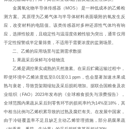
金属氧化物半导体传感器（MOS） 是一种低成本的乙烯检
测方案。其原理为乙烯气体与半导体材料表面吸附的氧发生反
应，改变材料的电阻值。该类传感器对多种还原性气体均有响
应，选择性较差，且稳定性与温湿度依赖性较为突出，通常仅用
于定性报警或半定量筛查，不适用于需要浓度的监测场景。
二、乙烯的应用场景与监测需求数据
1. 果蔬采后保鲜与冷链物流
乙烯是调控果实成熟的天然激素。在采后贮藏运输过程中，
即使环境中乙烯浓度低至0.01至0.1 ppm，也会显著加速水果成
熟与衰老，导致货架期缩短及采后损耗增加。据联合国粮食及农
业组织（FAO）2023年发布的《全球粮食损失与浪费报告》，
全球范围内果蔬从采后到零售环节的损耗率约为14%至18%，其
中相当比例与乙烯积累导致的过熟及腐烂有关。在发展中国家，
由于冷链覆盖率不足且缺乏主动乙烯管理措施，部分易腐果蔬
（如香蕉、番茄、牛油果）的采后损耗率甚至超过30%。