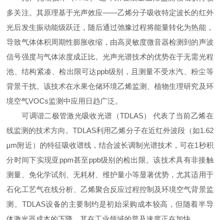
多关注。其原理基于光声效应——乙烯分子吸收特定波长的红外
光后发生振动能级跃迁，随后通过弛豫过程将能量转化为热能，
导致气体体积周期性膨胀收缩，由高灵敏度微音器检测到的声波
信号强度与气体浓度成正比。光声光谱技术的优势在于无需光程
池、结构紧凑、检出限可达ppb级别，且测量不受水汽、粉尘等
背景干扰。该技术在水果仓储环境乙烯监测、植物生理研究及环
境空气VOCs监测中应用日趋广泛。
可调谐二极管激光吸收光谱（TDLAS） 代表了当前乙烯在
线监测的技术方向。TDLAS利用乙烯分子在近红外波段（如1.62
μm附近）的特征吸收谱线，结合波长调制光谱技术，可在1秒积
分时间下实现亚ppm甚至ppb级别的检出限。该技术具有非接触
测量、免化学试剂、无耗材、维护量小等显著优势，尤其适用于
石化工艺气在线分析、乙烯聚合反应过程控制及环境空气背景监
测。TDLAS设备的主要制约是初始采购成本较高，但随着半导
体激光器成本的下降，其在工业领域的普及速度正在加快。