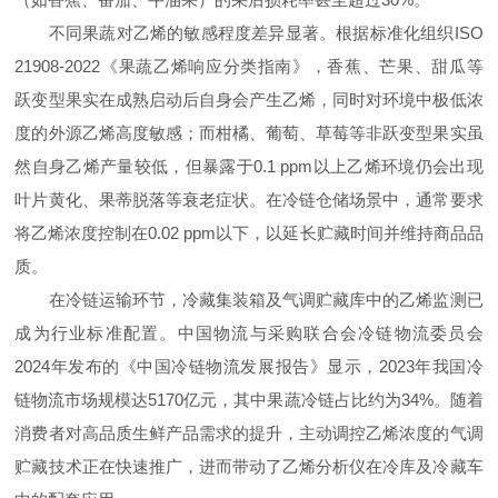
不同果蔬对乙烯的敏感程度差异显著。根据标准化组织ISO
21908-2022《果蔬乙烯响应分类指南》，香蕉、芒果、甜瓜等
跃变型果实在成熟启动后自身会产生乙烯，同时对环境中极低浓
度的外源乙烯高度敏感；而柑橘、葡萄、草莓等非跃变型果实虽
然自身乙烯产量较低，但暴露于0.1 ppm以上乙烯环境仍会出现
叶片黄化、果蒂脱落等衰老症状。在冷链仓储场景中，通常要求
将乙烯浓度控制在0.02 ppm以下，以延长贮藏时间并维持商品品
质。
在冷链运输环节，冷藏集装箱及气调贮藏库中的乙烯监测已
成为行业标准配置。中国物流与采购联合会冷链物流委员会
2024年发布的《中国冷链物流发展报告》显示，2023年我国冷
链物流市场规模达5170亿元，其中果蔬冷链占比约为34%。随着
消费者对高品质生鲜产品需求的提升，主动调控乙烯浓度的气调
贮藏技术正在快速推广，进而带动了乙烯分析仪在冷库及冷藏车