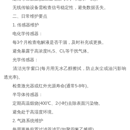
无线传输设备需检查信号稳定性，避免数据丢失。
二、日常维护要点
1. 传感器维护
电化学传感器：
每3个月检查电解液是否干涸，及时补充或更换。
避免暴露于高浓度H₂S、Cl₂等干扰气体。
光学传感器：
清洁光学窗口(每月用无水乙醇擦拭，防止灰尘或油污影响
透光率)。
检查激光器或红外光源寿命(通常5-8年)。
半导体传感器：
定期高温煅烧(400℃、2小时)去除表面污染物。
避免处于高湿度环境。
2. 气路系统维护
每周更换前置过滤器滤芯(如聚四氟乙烯膜)。