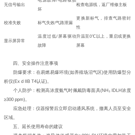
电源故障/电路板损
无信号输出
检查电源线，返厂维修主板
坏
更换新标气，排查气路密封
校准失败
标气失效/气路泄漏
性
温度过低/屏幕驱动
升温至0℃以上，重启或更换
显示屏异常
故障
屏幕
四、安全操作注意事项
防爆要求：在易燃易爆环境(如养殖场沼气区)使用防爆型分
析仪(Ex d IIB T4认证)。
个人防护：检测高浓度氨气时佩戴防毒面具(NH₃ IDLH浓度
≥300 ppm)。
应急处理：仪器报警后立即启动通风系统，撤离人员至安全
区域。
五、延长使用寿命的建议