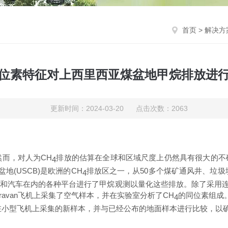
首页
>
解决方
位素特征对上西里西亚煤盆地甲烷排放进
更新时间：2024-03-20 点击次数：2063
然而，对人
为
CH
排放的估算在全球和区域尺度上仍然具有很大的不
4
盆
地
(USCB
)
是欧洲
的
CH
排放区之一，
从
5
0
多个煤矿通风井、垃圾
4
和汽车在内的各种平台进行了甲烷观测以量化这些排放。除了
采用
rava
n
飞机上采集了空气样本，并在实验室分析
了
CH
的同位素组成
4
在小型飞机上采集的新样本，并与已经公布的地面样本进行比较，以