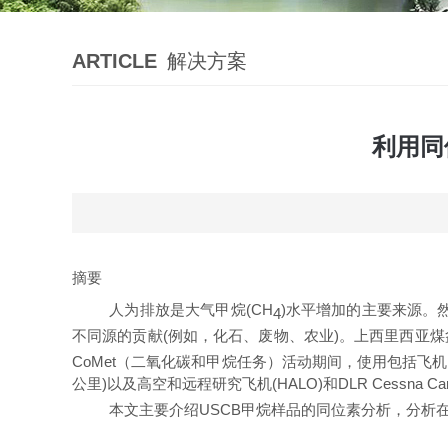
ARTICLE
解决方案
利用同
摘要
人为排放是大气甲
烷
(
CH
)
水平增加的主要来源。
4
不同源的贡
献
(
例如，化石、废物、农
业
)
。上西里西亚煤
CoMe
t
（二氧化碳和甲烷任务）
活动
期间，使用包括飞机
公
里
)
以及高空和远程研究飞
机
(HALO
)
和
DLR
Cessna
Ca
本文主要介
绍
USC
B
甲烷样品的同位素分析，分析