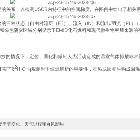
度的关系，以检
测
USC
B
内特征中的空间梯度。在图例中给出了相关
出的三种状态（自由对流层
（
F
T
）、流入
（
I
N
）和流
出
/
羽流
（
P
L
）
和绿色阴影区域分别显示
了
EMI
D
化石燃料和现代微生物甲烷来源的
排放的情况下，定位、量化和减轻人为活动造成的温室气体排放非常
2
证实
了
δ
H-CH
观测对甲烷源解析的重要性，在热成因和生物成因
4
受季节变化、天气过程和台风影响