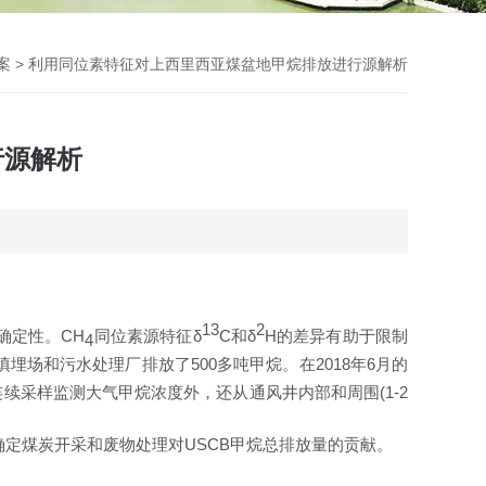
案
> 利用同位素特征对上西里西亚煤盆地甲烷排放进行源解析
行源解析
13
2
确定性
。
CH
同位素源特征
δ
C
和
δ
H
的差异有助于
限制
4
填埋场和污水处理厂排放
了
50
0
多吨甲烷。
在
201
8
年
6
月
的
连续采样
监测
大气甲烷浓度外，还从通风井内部和周
围
(1-
2
。
确定煤炭开采和废物处理
对
USC
B
甲烷总排放量的贡献。