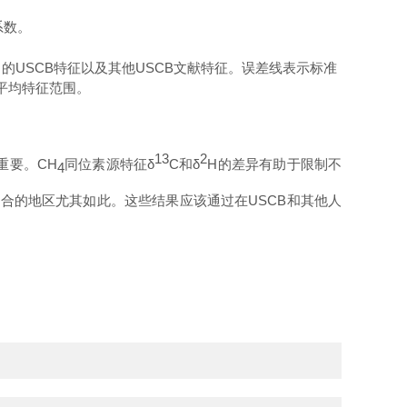
系数。
）
的
USC
B
特征以及其
他
USC
B
文献特征。误差线表示标准
平均特征范围。
13
2
重要。
CH
同位素源特
征
δ
C
和
δ
H
的差异有助于限制不
4
混合的地区尤其如此。这些结果应该通过
在
USC
B
和其他人