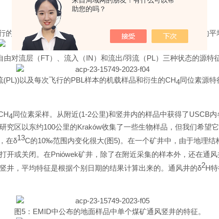
助您的吗？
行
的平均同位素特征（
图
3
），对
于
P
L
样本，也确定了单个
飞行
的平
自由对流层
（
F
T
）、流入
（
I
N
）和流
出
/
羽流
（
P
L
）三种状态的源特
流
(PL)
)
以及每次⻜⾏
的
PB
L
样本的机载样品和衍⽣
的
CH
同位素源特
4
CH
同位素采样。从附
近
(1-
2
公
里
)
和竖井内的样品中获得
了
USC
B
内
4
研究区以东
约
10
0
公里
的
Krakó
w
收集了一些生物样品，但我们希望它
13
，在
δ
C
的
1
0
‰
范围内变化很
大
(
图
5
)
。在一个矿井中，由于地理结
打开或关闭。
在
Pniówe
k
矿井，除了在附近采集的样本外，还在通风
2
竖井，平均特征是根据个别日期的结果计算出来的。通风井的
δ
H
特
图
5
：
EMI
D
中公布的地面样品中单个煤矿通风竖井的特征
。