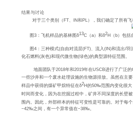
结果与讨论
对于三个类别
（
F
T
、
I
N
和
P
L
），我们确定了所有
飞
13
2
图
3
：
飞机样品的基林图
δ
C
（
a
）和
δ
H
（
b
）包括
图
4
：
三种模
式
(
自由对流
层
(FT
)
、流
⼊
(IN
)
和流
出
/
⽻
化⽯燃
料
(
灰
⾊
)
和现代微⽣
物
(
绿
⾊
)
的典型源特征范围
。
地面团队
于
201
8
年
和
201
9
年
在
USC
B
进行了广泛
的
一些沙井和一个废水处理设施的生物源排放。虽然在主要
2
样品中获得的煤矿甲烷特征在
δ
H
的
5
0
‰
范围内变化很大
时间而变化，因为在挖掘过程中，矿井不同深度的长壁被
围内。因此，外部样本的特征可变性是可靠的。对于每个
−
4
2
‰
之间，有一个异常值
在
−
3
8
‰
。