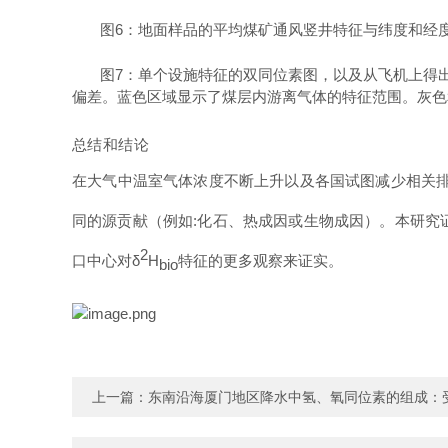
图
6
：
地面样品的平均煤矿通风竖井特征与纬度和经
图
7
：
单个设施特征的双同位素图，以及从飞机上得
偏差。蓝色区域显示了煤层内游离气体的特征范围。灰色
总结和结论
在大气中温室气体浓度不断上升以及各国试图减少相关
同的源贡献
（
例如
:
化石、
热成因
或生物
成因
）。
本
研究
2
口中心
对
δ
H
特征的更多观察来证实。
bio
上一篇：
东南沿海厦门地区降水中氢、氧同位素的组成：