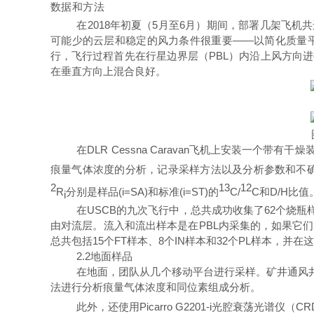
数据和方法
在
201
8
年初夏
（
5
月
至
6
月）期间，部署几架飞机共
可能少的云层和稳定的风力条件很重要
——
以简化质量
行，飞行过程
首先
在行星边界层
（
PB
L
）内沿上风方向进
在垂直方向上混合良好。
在
DLR
Cessna
Carava
n
飞机上安装一个带有干燥
痕量气体浓度的分析，记录采样方法以及分析参数和不
2
13
12
R
分别是样
品
(i=SA
)
和标
准
(i=ST
)
的
C/
C
和
D/
H
比值
i
在
USC
B
的九次飞行中，总共成功收集
了
6
2
个烧瓶
由对流层。流入和流出样本是
在
PB
L
内采集的，如果它们
总共包
括
1
5
个
F
T
样本
、
8
个
I
N
样本
和
3
2
个
P
L
样本，并在这
2.
2
地面样品
在地面，团队从几个移动平台进行采样。矿井通风
法进行分析痕量气体浓度和同位素组成
分析
。
此外，还使
用
Picarro G2201-
i
光腔衰荡光谱仪
（
CR