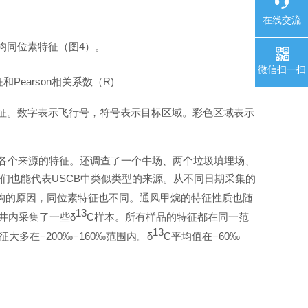
在线交流
均同位素特征（
图
4
）。
微信扫一扫
征和
Pearson
相关系数
（
R
)
征。数字表⽰
飞行
号，符号表⽰⽬标区域。彩⾊区域表⽰
各个来源的特征。还调查了一个牛场、两个垃圾填埋场、
们也能代
表
USC
B
中类似类型的来源。从不同日期采集的
构的原因，同位素特征
也
不同。通风甲烷的特征性质也随
13
井内采集了一些
δ
C
样本。所有样品的特征都在同一范
13
征大多
在
−
20
0
‰
−
16
0
‰
范围内。
δ
C
平均值
在
−
6
0
‰