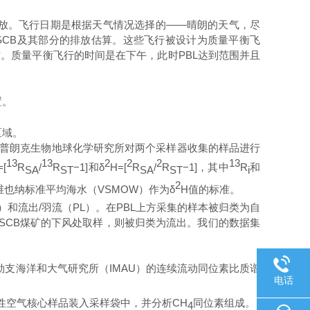
放。飞行日期是根据天气情况选择的
——
晴朗的天气，尽
SC
B
及其部分的排放估算。这些飞行被设计为质量平衡飞
方。质量平衡飞行的时间是在下午，
此时
PB
L
达到范围并且
置。
区域。
普朗克生物地球化学研究所对两个采样器收集的样品进行
13
13
2
2
2
13
=[
R
/
R
−
1
]
和
δ
H=[
R
/
R
−
1
]
，其中
R
和
SA
ST
SA
ST
i
2
维也纳标准平均海水
（
VSMO
W
）
作为
δ
H
值的标准
。
）和流
出
/
羽流
（
P
L
）。
在
PB
L
上方采集的样本被归类为自
SC
B
煤矿的下风处取样，则被归类为流出。我们的数据集
勒支海洋和大气研究所
（
IMA
U
）的连续流动同位素比质谱
电话
性空气核心样品装入采样袋中，并分
析
CH
同位素组成。
4