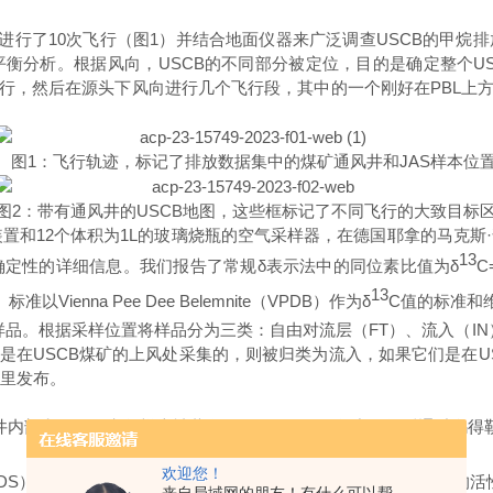
进行
了
1
0
次飞行（
图
1
）
并结合
地面仪器来广泛调
查
USC
B
的甲烷排
平衡分析
。
根据风向
，
USC
B
的不同部分被定位，目的是确定整
个
U
行，然后在源头下风向进行几个飞行段，其中的一个刚好
在
PB
L
上
图
1
：
飞行轨迹，标记了排放数据集中的煤矿通风井
和
JA
S
样本位
图
2
：
带有通风井
的
USC
B
地图
，
这些框标记了不同飞行的大致目标
装置
和
1
2
个体积
为
1
L
的玻璃烧瓶的空气采样器，在德国耶拿的马克
斯
·
13
确定性的详细信息。我们报告了常
规
δ
表示法中的同位素比值
为
δ
C
13
。标准
以
Vienna
Pee
Dee
Belemnit
e
（
VPD
B
）
作为
δ
C
值的标准
和
样品。根据采样位置将样品分为三类：自由对流层
（
F
T
）、流入
（
I
N
是
在
USC
B
煤矿的上风处采集的，则被归类为流入，如果它们是
在
U
里发布。
井内部和周围的空气样本被装
在
Supelco
Flexfoi
l
袋中。然后通过乌得
欢迎您！
13
D
S
）从测量车观测到的一
些
CH
羽流来确
定
δ
C
。，将无人机的活
4
来自局域网的朋友！有什么可以帮