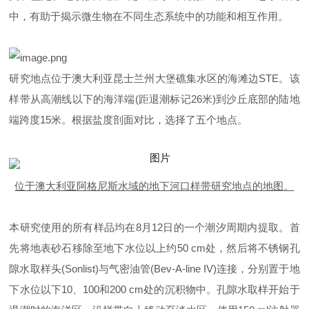
中，有助于揭示微生物在不同生态系统中的功能和相互作用。
研究地点位于澳大利亚昆士兰州大堡礁集水区的海滩边STE。该
样带从高潮线以下的海洋端(距退潮标记26米)到沙丘底部的陆地
端跨度15米。根据盐度剖面对比，选择了五个地点。
位于澳大利亚阿格尼斯水域的地下河口样带研究地点的地图。
本研究使用的所有样品均在8月12日的一个潮汐周期内提取。首
先将地表砂石移除至地下水位以上约50 cm处，然后将不锈钢孔
隙水取样头(Sonlist)与气密油管(Bev-A-line IV)连接，分别置于地
下水位以下10、100和200 cm处的沉积物中。孔隙水取样开始于