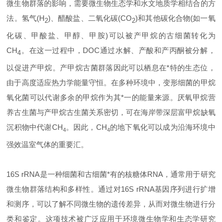
微生物群落的影响，需要微生物生态学和水文地质学相结合的方
法。氢气(H
)、醋酸盐、二氧化碳(CO
)和其他碳化合物(如一氧
2
2
化碳、甲酸盐、甲醇、甲胺)可以被产甲烷的古细菌转化为
CH
。在这一过程中，DOC通过水解、产酸和产丙酮被分解，
4
以促进产甲烷。产甲烷古菌群落因此可以栖息在*特的生态位，
由于高度适应热力学能量守恒。在多种环境中，变形细菌的甲烷
氧化菌可以代谢多余的甲烷作为其*一的能量来源。厌氧甲烷营
养古生菌与产甲烷古生菌关系密切，可在海岸带深层富甲烷缺氧
沉积物中代谢CH
。因此，CH
的地下氧化可以成为沿海环境中
4
4
强效温室气体的重要汇。
16S rRNA是一种细菌和古细菌*有的核糖体RNA，通常用于研究
微生物群落结构和多样性。通过对16S rRNA基因序列进行扩增
和测序，可以了解不同微生物的遗传差异，从而对微生物进行分
类和鉴定。这项技术被广泛应用于环境微生物学和生态学研究