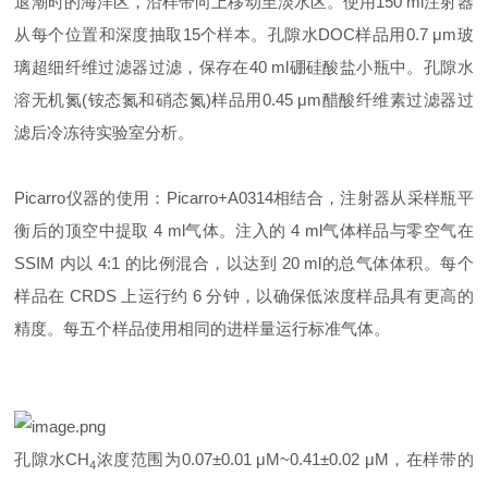
退潮时的海洋区，沿样带向上移动至淡水区。使用150 ml注射器
从每个位置和深度抽取15个样本。孔隙水DOC样品用0.7 μm玻
璃超细纤维过滤器过滤，保存在40 ml硼硅酸盐小瓶中。孔隙水
溶无机氮(铵态氮和硝态氮)样品用0.45 μm醋酸纤维素过滤器过
滤后冷冻待实验室分析。
Picarro仪器的使用：Picarro+A0314相结合，注射器从采样瓶平
衡后的顶空中提取 4 ml气体。注入的 4 ml气体样品与零空气在
SSIM 内以 4:1 的比例混合，以达到 20 ml的总气体体积。每个
样品在 CRDS 上运行约 6 分钟，以确保低浓度样品具有更高的
精度。每五个样品使用相同的进样量运行标准气体。
孔隙水CH
浓度范围为0.07±0.01 μM~0.41±0.02 μM，在样带的
4