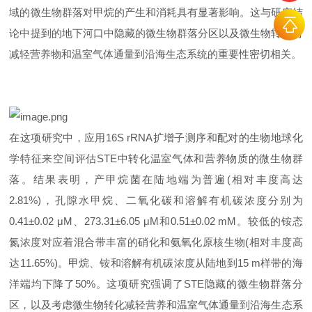
域的微生物群落对甲烷的产生和消耗具有显著影响。这与研究结
论中提到的地下河口中隐藏的微生物群落分区以及微生物转化对
减轻营养物和温室气体通量到沿海生态系统的重要性密切相关。
在这项研究中，应用16S rRNA扩增子测序和配对的生物地球化
学特征来空间评估STE中转化温室气体和营养物质的微生物群
落。结果表明，产甲烷菌在陆地端为普遍(相对丰度高达
2.81%)，孔隙水甲烷、二氧化碳和溶解有机碳浓度分别为
0.41±0.02 μM、273.31±6.05 μM和0.51±0.02 mM。较低的铵态
氮浓度对应着混合带丰富的硝化和氨氧化原核生物(相对丰度高
达11.65%)。甲烷、铵和溶解有机碳浓度从陆地到15 m样带的海
洋端均下降了50%。这项研究强调了STE隐藏的微生物群落分
区，以及考虑微生物转化减轻营养和温室气体通量到沿海生态系