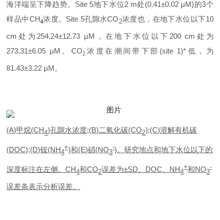
海洋端呈下降趋势。Site 5地下水位2 m处(0.41±0.02 μM)的3个
样品中
CH
浓度。Site 5孔隙水CO
浓度也，在地下水位以下10
2
4
cm处为254.24±12.73 μM，在地下水位以下200 cm处为
273.31±6.05 μM。CO
浓度在潮间带下部(site 1)*低，为
2
81.43±3.22 μM。
(A)甲烷(CH
)孔隙水浓度;(B)二氧化碳(CO
);(C)溶解有机碳
4
2
+
-
(DOC);(D)铵(NH
)和(E)硝(NO
)。研究地点和地下水位以下的
4
3
+
-
深度标注在左侧。CH
和CO
误差为±SD。DOC、NH
和NO
4
2
4
3
误差条表示分析误差。