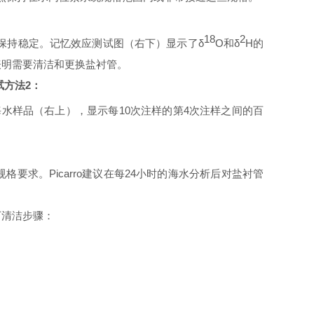
18
2
保持稳定。记忆效应测试图（右下）显示了
δ
O和δ
H的
表明需要清洁和更换盐衬管。
试方法2：
海水样品（右上），显示每10次注样的第4次注样之间的百
规格要求。
Picarro建议在每24小时的海水分析后对盐衬管
下清洁步骤：