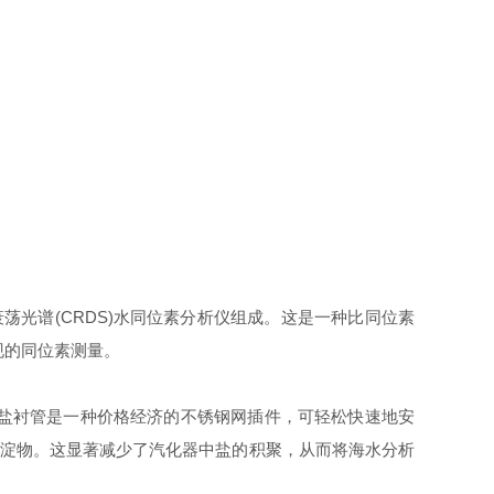
0-i光腔衰荡光谱(CRDS)水同位素分析仪组成。
这是一种
比同位素
现的同位素测量。
arro盐衬管是一种价格经济的不锈钢网插
件，可轻松快速地安
沉淀
物。这显著减少了汽化器中盐的积聚，从而将海水分析