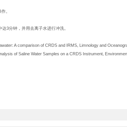
操作。
中达3分钟，并用去离子水进行冲洗。
 seawater: A comparison of CRDS and IRMS, Limnology and Oceanog
Analysis of Saline Water Samples on a CRDS Instrument, Environmen