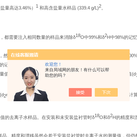
1
2
盐量高达3.46%）
和高含盐量水样品 (339.4 g/L)
。
18
2
，都需要注入相同数量的样品来消除
δ
O
中
99%和δ
H中98%的
然后对具有高同位素数值的B品进行连续76次注样。每个
图的
100
欢迎您！
的记忆效应并保持相对大的样本尺寸。
来自局域网的朋友！有什么可以帮
值(d
m)与B样品的计算值 (d
c) 之间的差值除以A样品的计算值
(d
1
2
助您的吗？
d
m)与A样品的计算值(d
c)除以B样品的计算值(d
c)与A样品的计算
2
1
2
18
2
数值的去离子水样品。在安装和未安装盐衬管时δ
O
和
δ
H的精度和
水样品。精度和漂移虽然会差于安装盐衬管时去离子水的测量值，但仍