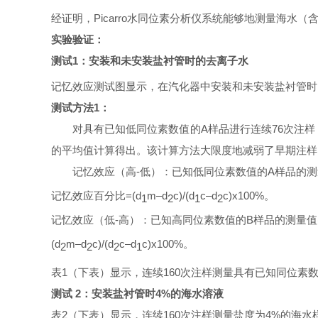
经证明，
Picarro水同位素分析仪系统能够地测量海水（含
实验验证：
测试1：安装和未安装盐衬管时的去离子水
记忆效应测试图显示，在汽化器中安装和未安装盐衬管时
测试方法1：
对具有已知低同位素数值的A样品进行连续76次注样，
的平均值计算得出。该计算方法大限度地减弱了早期注样
记忆效应（高-低）：已知低同位素数值的A样品的测量
记忆效应百分比=(d
m–d
c)/(d
c–d
c)x100%。
1
2
1
2
记忆效应（低
-高）：已知高同位素数值的B样品的测量值(
(d
m–d
c)/(d
c–d
c)x100%。
2
2
2
1
表
1（下表）显示，
连续
160次注样测量具有已知同位素
测试
2：安装盐衬管时4%的海水溶液
表
2（下表）显示，
连续
160次注样测量盐度为4%的海