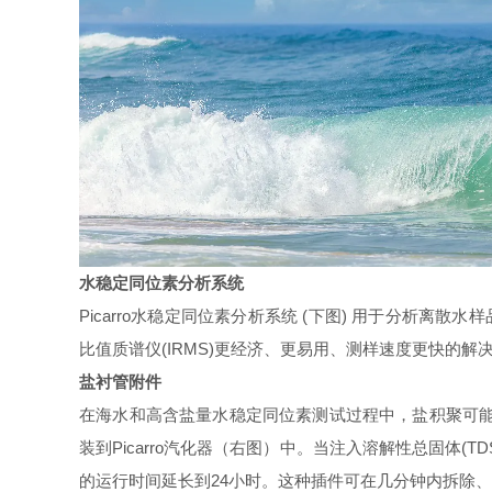
水稳定同位素分析系统
Picarro水稳定同位素分析系统 (
下
图) 用于分
析离散水样
比
值质谱仪
(IRMS)更经济、更易用、
测样速度更快
的解
盐衬管附件
在海水和高含盐量水稳定同位素测试过程中，盐积聚可
装到
Picarro汽化器（右
图）中。当注入溶解性总固体
(T
的运行时间延长到
24小时。这种插件可在几分钟
内拆除、