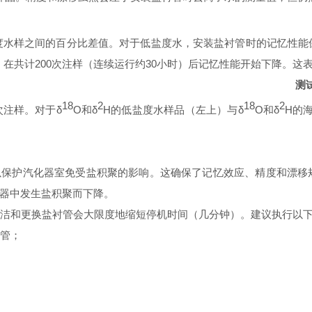
度水样之间的百分比差值。对于低盐度水，安装盐
衬管时的记忆性能
，在共计200次注样（连续运行约30小时）后记忆性能开始下降。
这
测
18
2
18
2
次注样。对于δ
O和δ
H的低盐度水样品（左上）与δ
O和δ
H的
以保护汽化器室免受盐积聚的影响。这确保了记忆效
应、精度和漂移
器中发生盐积聚而下降。
清洁和更换盐衬管会大限度地缩短停机时间（几
分钟）。建议执行以
衬管；