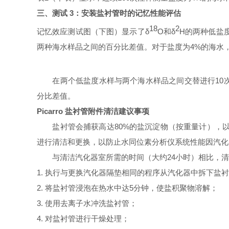
三、测试
3：安装盐衬管时的记忆性能评估
18
2
记忆效应测试图（下图）显示了
δ
O和δ
H的两种低盐
两种海水样品之间的百分比差值。
对于盐度为
4%的海水
在两个
低盐度水样与两个海水样品之间交替进行10
分比差值。
Picarro 盐衬管附件清洁建议事项
盐衬管会捕获高达
80%的盐沉淀物（按重量计），
进行清洁和更换，以防止水同
位素分析仪系统性能因汽化
与清洁汽化器室所需的时间（大约
24小时）相比，
1. 执行与更换汽化器隔垫相同的程序从汽化器中拆下盐
2. 将盐衬管浸泡在热水中达5分钟，使盐积聚物溶解；
3. 使用去离子水冲洗盐衬管；
4. 对盐衬管进行干燥处理；