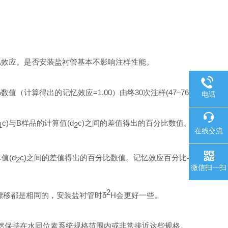
记忆效应。是否安装盐衬管基本不影响注样性能。
%数值（计算得出的记忆效应=1.00）由终30次注样(47–76)
电话
c)与B样品的计算值(d
c)之间的差值得出的百分比数值。
1
2
在线交流
值(d
c)之间的差值得出的百分比数值。记忆效应百分比=
2
微信扫一扫
2
漂移都是相同的
，安装盐衬管时
δ
H会更好一些。
然保持在水同位素系统规
格范围内或非常接近这些规格。