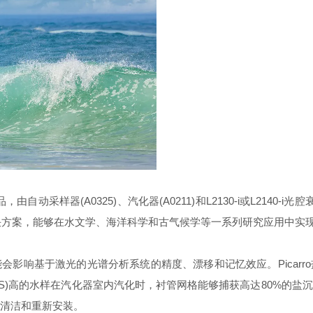
品，由自动采样器
(A0325)、汽化
器
(A0211)和L2130-i或L214
决
方案，能够在水文学、海洋科学和古气候学等一系列研究应用中实
能会影响基于激光的光谱分析系统的精
度、漂移和记忆效应。
Pic
DS)高的水样在汽化
器室内汽化时，衬管网格能够捕获高达
80%的盐
清洁和重新安装。